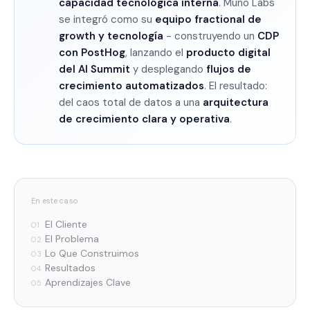
capacidad tecnológica interna
. Muno Labs
se integró como su
equipo fractional de
growth y tecnología
- construyendo un
CDP
con PostHog
, lanzando el
producto digital
del AI Summit
y desplegando
flujos de
crecimiento automatizados
. El resultado:
del caos total de datos a una
arquitectura
de crecimiento clara y operativa
.
En este caso
El Cliente
01
El Problema
02
Lo Que Construimos
03
Resultados
04
Aprendizajes Clave
05